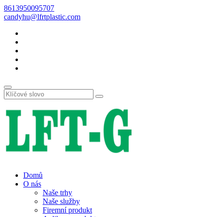
8613950095707
candyhu@lfrtplastic.com
Domů
O nás
Naše trhy
Naše služby
Firemní produkt