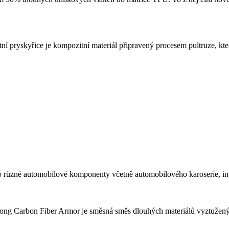
ryskyřice je kompozitní materiál připravený procesem pultruze, kter
různé automobilové komponenty včetně automobilového karoserie, int
Carbon Fiber Armor je směsná směs dlouhých materiálů vyztužených u