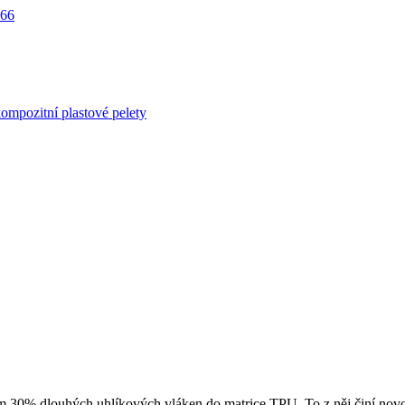
A66
pozitní plastové pelety
0% dlouhých uhlíkových vláken do matrice TPU. To z něj činí novou 