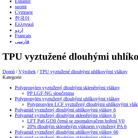
Español
suomi
Cymraeg
한국어
Ελληνικά
اردو
Français
فارسی
TPU vyztužené dlouhými uhlík
Domů
/
Výrobek
/
TPU vyztužené dlouhými uhlíkovými vlákny
Kategorie
Polypropylen vyztužený dlouhými skleněnými vlákny
PP LGF-NG sloučenina
Polypropylen vyztužený dlouhými uhlíkovými vlákny
Polypropylen LCF vyztužený dlouhými uhlíkovými vlá
Polyamid vyztužený dlouhými uhlíkovými vlákny 6
Polyamid vyztužený dlouhými skleněnými vlákny 6
LFT Pa6 Gf30 černá se zpomalovačem hoření V0
20% dlouhým skleněným vláknem vyztužený PA 6
Polyamid vyztužený dlouhými uhlíkovými vlákny 66
Polyamid vyztužený dlouhými skleněnými vlákny