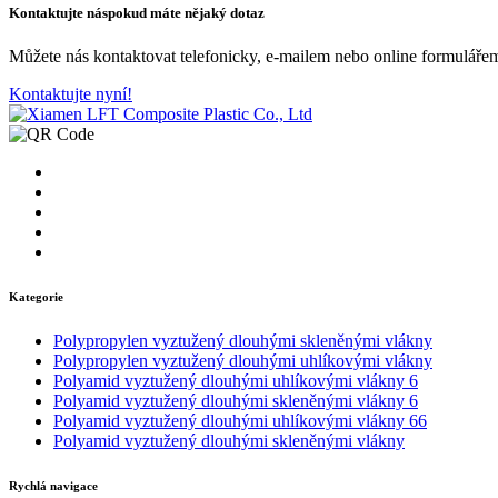
Kontaktujte nás
pokud máte nějaký dotaz
Můžete nás kontaktovat telefonicky, e-mailem nebo online formulářem 
Kontaktujte nyní!
Kategorie
Polypropylen vyztužený dlouhými skleněnými vlákny
Polypropylen vyztužený dlouhými uhlíkovými vlákny
Polyamid vyztužený dlouhými uhlíkovými vlákny 6
Polyamid vyztužený dlouhými skleněnými vlákny 6
Polyamid vyztužený dlouhými uhlíkovými vlákny 66
Polyamid vyztužený dlouhými skleněnými vlákny
Rychlá navigace