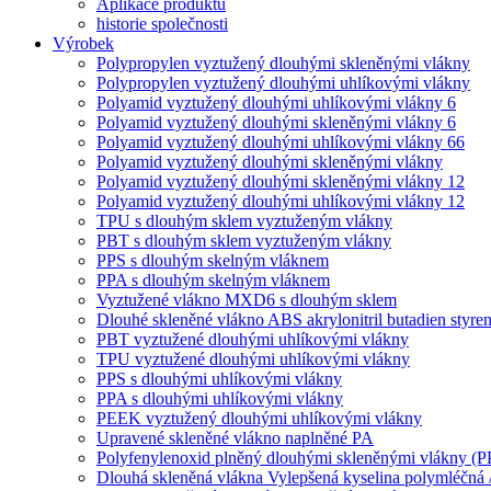
Aplikace produktu
historie společnosti
Výrobek
Polypropylen vyztužený dlouhými skleněnými vlákny
Polypropylen vyztužený dlouhými uhlíkovými vlákny
Polyamid vyztužený dlouhými uhlíkovými vlákny 6
Polyamid vyztužený dlouhými skleněnými vlákny 6
Polyamid vyztužený dlouhými uhlíkovými vlákny 66
Polyamid vyztužený dlouhými skleněnými vlákny
Polyamid vyztužený dlouhými skleněnými vlákny 12
Polyamid vyztužený dlouhými uhlíkovými vlákny 12
TPU s dlouhým sklem vyztuženým vlákny
PBT s dlouhým sklem vyztuženým vlákny
PPS s dlouhým skelným vláknem
PPA s dlouhým skelným vláknem
Vyztužené vlákno MXD6 s dlouhým sklem
Dlouhé skleněné vlákno ABS akrylonitril butadien styre
PBT vyztužené dlouhými uhlíkovými vlákny
TPU vyztužené dlouhými uhlíkovými vlákny
PPS s dlouhými uhlíkovými vlákny
PPA s dlouhými uhlíkovými vlákny
PEEK vyztužený dlouhými uhlíkovými vlákny
Upravené skleněné vlákno naplněné PA
Polyfenylenoxid plněný dlouhými skleněnými vlákny (
Dlouhá skleněná vlákna Vylepšená kyselina polymléčná