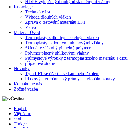
HDPE vylepšený dlouhými skleněnými vlákny
Knowlege
Technický list
Výhoda dlouhých vláken
Zpráva o testování materiálu LFT
Video
Materiál Úvod
Termoplasty z dlouhých skelných vláken
Termoplasty s dlouhými uhlíkovými vlákny
Skleněný vláknitý plnitelný polymer
Polymer plnený uhlíkovými vlákny
Průmyslové výrobky z termoplastického materiálu s dlo
případová studie
Novinky
Tým LFT se účastní setkání nebo školení
Plastový a gumárenský průmysl a globální zprávy
Kontaktujte nás
Zpětná vazba
Čeština
English
Việt Nam
বাংলা
Türkçe