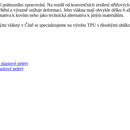
 pultruzního zpracování.
Na rozdíl od konvenčních zesílení střižovýc
štění a výrazně snižuje deformaci.
Jeho vlákna mají obvykle délku 6 a
rnativa k kovům nebo jako technická alternativa k jiným materiálům.
ými vlákny v Číně se specializujeme na výrobu TPU s dlouhými uhlíkov
stové pelety