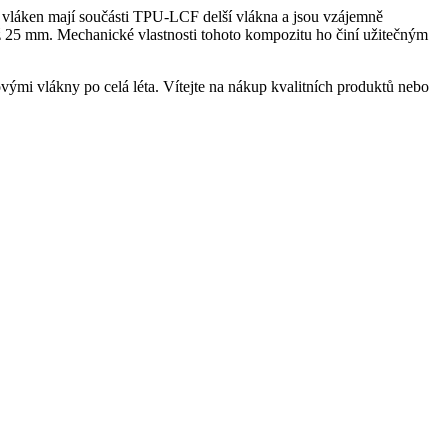
h vláken mají součásti TPU-LCF delší vlákna a jsou vzájemně
ž 25 mm.
Mechanické vlastnosti tohoto kompozitu ho činí užitečným
ými vlákny po celá léta.
Vítejte na nákup kvalitních produktů nebo