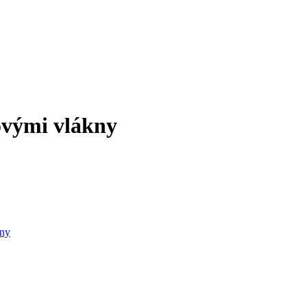
ovými vlákny
kny