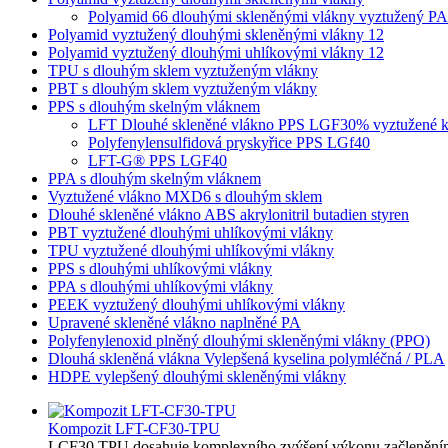
Polyamid 66 dlouhými skleněnými vlákny vyztužený P
Polyamid vyztužený dlouhými skleněnými vlákny 12
Polyamid vyztužený dlouhými uhlíkovými vlákny 12
TPU s dlouhým sklem vyztuženým vlákny
PBT s dlouhým sklem vyztuženým vlákny
PPS s dlouhým skelným vláknem
LFT Dlouhé skleněné vlákno PPS LGF30% vyztužené kom
Polyfenylensulfidová pryskyřice PPS LGf40
LFT-G® PPS LGF40
PPA s dlouhým skelným vláknem
Vyztužené vlákno MXD6 s dlouhým sklem
Dlouhé skleněné vlákno ABS akrylonitril butadien styren
PBT vyztužené dlouhými uhlíkovými vlákny
TPU vyztužené dlouhými uhlíkovými vlákny
PPS s dlouhými uhlíkovými vlákny
PPA s dlouhými uhlíkovými vlákny
PEEK vyztužený dlouhými uhlíkovými vlákny
Upravené skleněné vlákno naplněné PA
Polyfenylenoxid plněný dlouhými skleněnými vlákny (PPO)
Dlouhá skleněná vlákna Vylepšená kyselina polymléčná / PLA
HDPE vylepšený dlouhými skleněnými vlákny
Kompozit LFT-CF30-TPU
LCF30 TPU dosahuje komplexního zvýšení výkonu začleněním 3