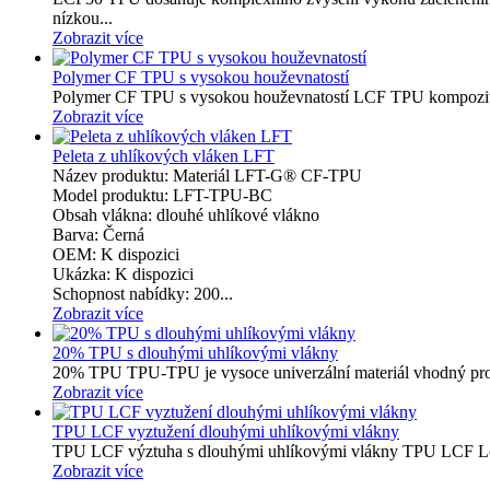
nízkou...
Zobrazit více
Polymer CF TPU s vysokou houževnatostí
Polymer CF TPU s vysokou houževnatostí LCF TPU kompozitní p
Zobrazit více
Peleta z uhlíkových vláken LFT
Název produktu: Materiál LFT-G® CF-TPU
Model produktu: LFT-TPU-BC
Obsah vlákna: dlouhé uhlíkové vlákno
Barva: Černá
OEM: K dispozici
Ukázka: K dispozici
Schopnost nabídky: 200...
Zobrazit více
20% TPU s dlouhými uhlíkovými vlákny
20% TPU TPU-TPU je vysoce univerzální materiál vhodný pro 
Zobrazit více
TPU LCF vyztužení dlouhými uhlíkovými vlákny
TPU LCF výztuha s dlouhými uhlíkovými vlákny TPU LCF Long 
Zobrazit více