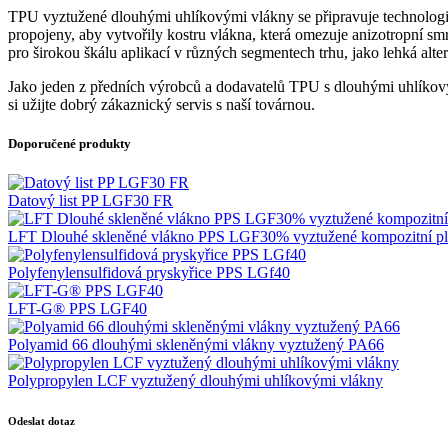
TPU vyztužené dlouhými uhlíkovými vlákny se připravuje technologií
propojeny, aby vytvořily kostru vlákna, která omezuje anizotropní smr
pro širokou škálu aplikací v různých segmentech trhu, jako lehká alte
Jako jeden z předních výrobců a dodavatelů TPU s dlouhými uhlíkov
si užijte dobrý zákaznický servis s naší továrnou.
Doporučené produkty
Datový list PP LGF30 FR
LFT Dlouhé skleněné vlákno PPS LGF30% vyztužené kompozitní pla
Polyfenylensulfidová pryskyřice PPS LGf40
LFT-G® PPS LGF40
Polyamid 66 dlouhými skleněnými vlákny vyztužený PA66
Polypropylen LCF vyztužený dlouhými uhlíkovými vlákny
Odeslat dotaz