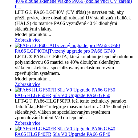
40% dlouhé skleněné vlákno PA66 (odolné vůči UV záření)
P...
LFT-G® PA66-LGF40V (UV třída) je navržen tak, aby
přežil prvky, které obsahují robustní UV stabilizační balíček
(HALS) do matrice PA66 vyztužené 40 % dlouhými
skleněnými vlákny.
Model produktu:...
Zobrazit více
PA66 LGF40TA|Tvrzený upgrade pro PA66 GF40
LFT-G® PA66-LGF40TA, která kombinuje tepelně odolnou
polyamidovou 66 matrici se 40% dlouhým skleněným
vláknem skeletu a specializovaným elastomerovým
zpevňujícím systémem.
Model produktu:...
Zobrazit více
PA66 HLGF50FR|Síla V0 Upgrade PA66 GF50
LFT-G® PA66-HLGF50FR řeší tento technický paradox.
Tato třída „Elite“ integruje masivní kostru z 50 % dlouhých
skleněných vláken se specializovaným systémem
zpomalování hoření V-0 do tepelně...
Zobrazit více
PA66 HLGF40FR|Síla V0 Upgrade PA66 GF40