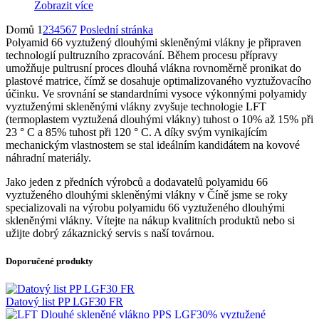
Zobrazit více
Domů
1
2
3
4
5
6
7
Poslední stránka
Polyamid 66 vyztužený dlouhými skleněnými vlákny je připraven
technologií pultruzního zpracování.
Během procesu přípravy
umožňuje pultrusní proces dlouhá vlákna rovnoměrně pronikat do
plastové matrice, čímž se dosahuje optimalizovaného vyztužovacího
účinku.
Ve srovnání se standardními vysoce výkonnými polyamidy
vyztuženými skleněnými vlákny zvyšuje technologie LFT
(termoplastem vyztužená dlouhými vlákny) tuhost o 10% až 15% při
23 ° C a 85% tuhost při 120 ° C.
A díky svým vynikajícím
mechanickým vlastnostem se stal ideálním kandidátem na kovové
náhradní materiály.
Jako jeden z předních výrobců a dodavatelů polyamidu 66
vyztuženého dlouhými skleněnými vlákny v Číně jsme se roky
specializovali na výrobu polyamidu 66 vyztuženého dlouhými
skleněnými vlákny.
Vítejte na nákup kvalitních produktů nebo si
užijte dobrý zákaznický servis s naší továrnou.
Doporučené produkty
Datový list PP LGF30 FR