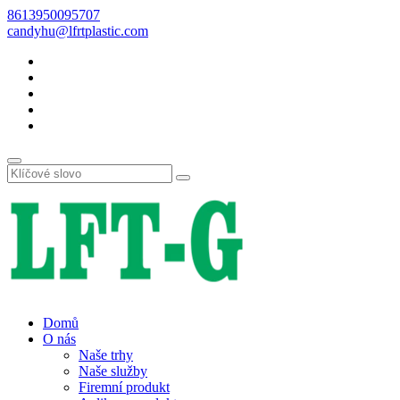
8613950095707
candyhu@lfrtplastic.com
Domů
O nás
Naše trhy
Naše služby
Firemní produkt