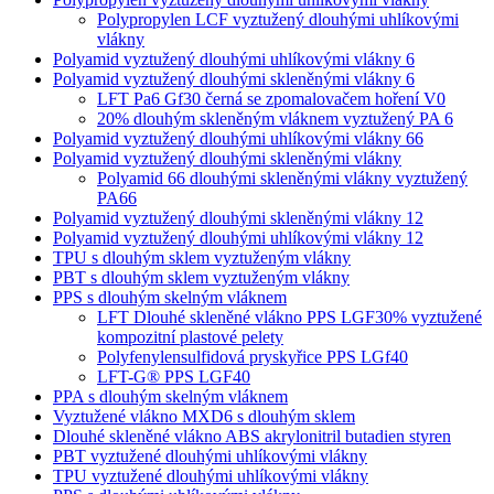
Polypropylen LCF vyztužený dlouhými uhlíkovými
vlákny
Polyamid vyztužený dlouhými uhlíkovými vlákny 6
Polyamid vyztužený dlouhými skleněnými vlákny 6
LFT Pa6 Gf30 černá se zpomalovačem hoření V0
20% dlouhým skleněným vláknem vyztužený PA 6
Polyamid vyztužený dlouhými uhlíkovými vlákny 66
Polyamid vyztužený dlouhými skleněnými vlákny
Polyamid 66 dlouhými skleněnými vlákny vyztužený
PA66
Polyamid vyztužený dlouhými skleněnými vlákny 12
Polyamid vyztužený dlouhými uhlíkovými vlákny 12
TPU s dlouhým sklem vyztuženým vlákny
PBT s dlouhým sklem vyztuženým vlákny
PPS s dlouhým skelným vláknem
LFT Dlouhé skleněné vlákno PPS LGF30% vyztužené
kompozitní plastové pelety
Polyfenylensulfidová pryskyřice PPS LGf40
LFT-G® PPS LGF40
PPA s dlouhým skelným vláknem
Vyztužené vlákno MXD6 s dlouhým sklem
Dlouhé skleněné vlákno ABS akrylonitril butadien styren
PBT vyztužené dlouhými uhlíkovými vlákny
TPU vyztužené dlouhými uhlíkovými vlákny