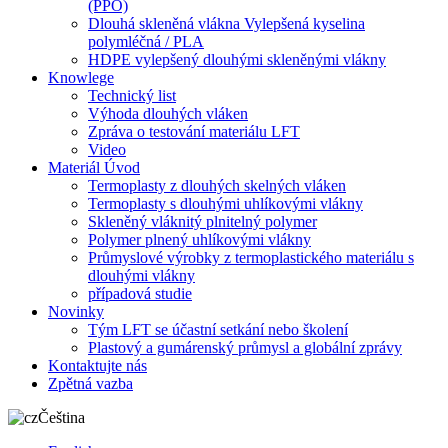
(PPO)
Dlouhá skleněná vlákna Vylepšená kyselina
polymléčná / PLA
HDPE vylepšený dlouhými skleněnými vlákny
Knowlege
Technický list
Výhoda dlouhých vláken
Zpráva o testování materiálu LFT
Video
Materiál Úvod
Termoplasty z dlouhých skelných vláken
Termoplasty s dlouhými uhlíkovými vlákny
Skleněný vláknitý plnitelný polymer
Polymer plnený uhlíkovými vlákny
Průmyslové výrobky z termoplastického materiálu s
dlouhými vlákny
případová studie
Novinky
Tým LFT se účastní setkání nebo školení
Plastový a gumárenský průmysl a globální zprávy
Kontaktujte nás
Zpětná vazba
Čeština