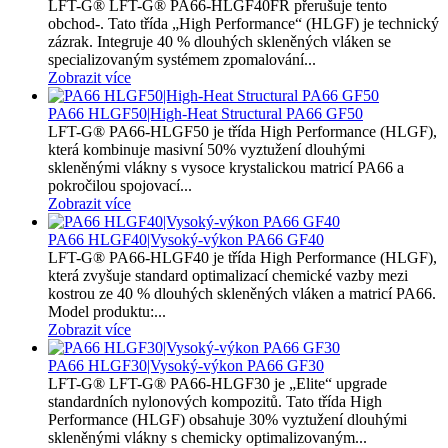
LFT-G® LFT-G® PA66-HLGF40FR přerušuje tento
obchod-. Tato třída „High Performance“ (HLGF) je technický
zázrak. Integruje 40 % dlouhých skleněných vláken se
specializovaným systémem zpomalování...
Zobrazit více
PA66 HLGF50|High-Heat Structural PA66 GF50
LFT-G® PA66-HLGF50 je třída High Performance (HLGF),
která kombinuje masivní 50% vyztužení dlouhými
skleněnými vlákny s vysoce krystalickou matricí PA66 a
pokročilou spojovací...
Zobrazit více
PA66 HLGF40|Vysoký-výkon PA66 GF40
LFT-G® PA66-HLGF40 je třída High Performance (HLGF),
která zvyšuje standard optimalizací chemické vazby mezi
kostrou ze 40 % dlouhých skleněných vláken a matricí PA66.
Model produktu:...
Zobrazit více
PA66 HLGF30|Vysoký-výkon PA66 GF30
LFT-G® LFT-G® PA66-HLGF30 je „Elite“ upgrade
standardních nylonových kompozitů. Tato třída High
Performance (HLGF) obsahuje 30% vyztužení dlouhými
skleněnými vlákny s chemicky optimalizovaným...