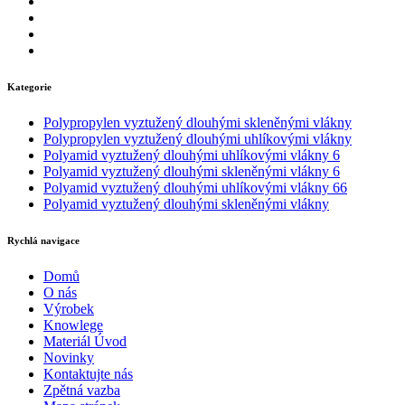
Kategorie
Polypropylen vyztužený dlouhými skleněnými vlákny
Polypropylen vyztužený dlouhými uhlíkovými vlákny
Polyamid vyztužený dlouhými uhlíkovými vlákny 6
Polyamid vyztužený dlouhými skleněnými vlákny 6
Polyamid vyztužený dlouhými uhlíkovými vlákny 66
Polyamid vyztužený dlouhými skleněnými vlákny
Rychlá navigace
Domů
O nás
Výrobek
Knowlege
Materiál Úvod
Novinky
Kontaktujte nás
Zpětná vazba