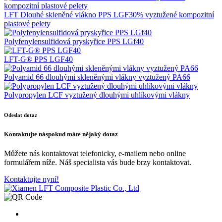
LFT Dlouhé skleněné vlákno PPS LGF30% vyztužené kompozitní
plastové pelety
Polyfenylensulfidová pryskyřice PPS LGf40
LFT-G® PPS LGF40
Polyamid 66 dlouhými skleněnými vlákny vyztužený PA66
Polypropylen LCF vyztužený dlouhými uhlíkovými vlákny
Odeslat dotaz
Kontaktujte nás
pokud máte nějaký dotaz
Můžete nás kontaktovat telefonicky, e-mailem nebo online
formulářem níže. Náš specialista vás bude brzy kontaktovat.
Kontaktujte nyní!