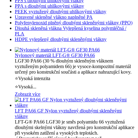
PPS s dlouhými uhlíkovými vlákny
PPA s dlouhými uhlíkovými vlákny
PEEK vyztužený dlouhými uhlíkovými vlákny
Upravené skleněné vlákno naplněné PA
Polyfenylenoxid plněný dlouhými skleněnými vlákny (PPO)
Dlouhá skleněná vlákna Vylepšená kyselina polymléčná /
PLA
HDPE vylepšený dlouhými skleněnými vlákny
Nylonový materiál LFT-G® GF30 PA66
LGF30 PA66 (30 % dlouhým skleněným vláknem
vyztuženým polyamidem 66) je vysoce-kompozitní materiál
určený pro konstrukční součásti a aplikace nahrazující kovy.
⭐Vysoká intenzita
⭐Vysoká...
Zobrazit více
LFT PA66 GF Nylon vyztužený dlouhými skleněnými
vlákny
LFT-G® PA66 LGF30 je směs polyamidu 66 vyztužená
dlouhými skelnými vlákny navržená pro konstrukční aplikace
při vysokém zatížení a vysokých teplotách.