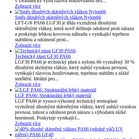
√ Dramaticky vyšší rázová houževnatost než...
Zobrazit více
Směs dlouhých skleněných vláken Nylon66
LFT-G® PA66 LGF30 je třída vyztužená dlouhými
skleněnými vlákny, která nově definuje odolnost proti nárazu
a poskytuje lehkou kovovou náhradu s vynikající tepelnou
stabilitou a odolností proti...
Zobrazit více
Technický plast GF30 PA66
LGF30 PA66 je technický plast z nylonu 66 vyztužený 30 %
dlouhými skelnými vlákny, který nabízí vysokou pevnost,
vynikající rázovou houževnatost, tepelnou stabilitu a nízké
smrštění. Ideální pro...
Zobrazit více
LGF PA66: Strukturální lehký materiál
LGF PA66 je vysoce-výkonný technický termoplast
vyztužený dlouhými skleněnými vlákny, který nabízí vysokou
pevnost, tuhost a odolnost proti nárazu s výhodami nízké
hmotnosti. Poskytuje vynikající...
Zobrazit více