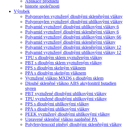
Aplikace produktu
historie společnosti
Výrobek
Polypropylen vyztužený dlouhými skleněnými vlákny
Polypropylen vyztužený dlouhými uhlíkovými vlákny
Polyamid vyztužený dlouhými uhlíkovými vlákny 6
Polyamid vyztužený dlouhými skleněnými vlákny 6
Polyamid vyztužený dlouhými uhlíkovými vlákny 66
Polyamid vyztužený dlouhými skleněnými vlákny
Polyamid vyztužený dlouhými skleněnými vlákny 12
Polyamid vyztužený dlouhými uhlíkovými vlákny 12
TPU s dlouhým sklem vyztuženým vlákny
PBT s dlouhým sklem vyztuženým vlákny
PPS s dlouhým skelným vláknem
PPA s dlouhým skelným vláknem
Vyztužené vlákno MXD6 s dlouhým sklem
Dlouhé skleněné vlákno ABS akrylonitril butadien
styren
PBT vyztužené dlouhými uhlíkovými vlákny
TPU vyztužené dlouhými uhlíkovými vlákny
PPS s dlouhými uhlíkovými vlákny
PPA s dlouhými uhlíkovými vlákny
PEEK vyztužený dlouhými uhlíkovými vlákny
Upravené skleněné vlákno naplněné PA
Polyfenylenoxid plněný dlouhými skleněnými vlákny