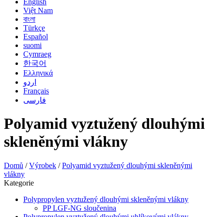
English
Việt Nam
বাংলা
Türkçe
Español
suomi
Cymraeg
한국어
Ελληνικά
اردو
Français
فارسی
Polyamid vyztužený dlouhými
skleněnými vlákny
Domů
/
Výrobek
/
Polyamid vyztužený dlouhými skleněnými
vlákny
Kategorie
Polypropylen vyztužený dlouhými skleněnými vlákny
PP LGF-NG sloučenina
Polypropylen vyztužený dlouhými uhlíkovými vlákny